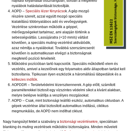
hajlítási folyamattal összhangban, sorban a megfelelő
nyalábok hatástalanítását biztosítják.
AOPD –
Speciális lézer fényrácso
k. A gép mozgó
részére szerelt, azzal együtt mozgó speciális
kialakítású többnyalábos adó és vevőegységek.
Vezérlése szinkronban működik a géppel,
mérőegységeket tartalmaz, ami alapján történik a
sebességváltás. Lassújáratra (<10 mm/s) váltást
követően, a speciális muting-vezérlést aktiválódik,
azaz némítja a nyalábokat. Továbbá szerszámcserét
követően is automatikusan elvégzi a biztonságnak
megfelelő pozíció felvételét.
Működési pozícióban tartó kapcsolók. Speciális működtető elem és
vezérlés, amivel a kezelőnek egy folyamatos aktív állapotban tartást kell
biztosítania. Tipikusan ilyen eszközök a háromállású lábpedálok és a
kétkezes indítók
.
AOPDDR – Területvédelmi lézerszkennerek. A gép előtt, számított
paraméterekkel biztosít egy vízszintes védelmi síkot a kívánt alakban,
melyre belépve leállítja a veszélyes mozgásokat.
AOPD – Csak, mint biztonsági leállító eszköz, automatikus ciklusban. A
gépek vezérlése által biztosított automatikus indítású, ciklikus
megmunkálás, de AOPD nem indíthat ciklust.
Nagy hangsúlyt fektet a szabvány a
biztonsági vezérlésekre
, speciálisan
blanking és muting vezérlések működési biztonságára. Minden műveleti