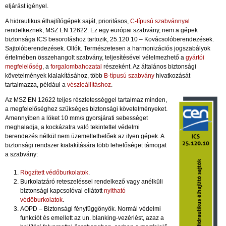
eljárást igényel.
A hidraulikus élhajlítógépek saját, prioritásos,
C-típusú szabvánnyal
rendelkeznek, MSZ EN 12622. Ez egy európai szabvány, nem a gépek
biztonsága ICS besoroláshoz tartozik, 25.120.10 – Kovácsolóberendezések.
Sajtolóberendezések. Ollók. Természetesen a harmonizációs jogszabályok
értelmében összehangolt szabvány, teljesítésével vélelmezhető a
gyártói
megfelelőség
, a
forgalombahozatal
részeként. Az általános biztonsági
követelmények kialakításához, több
B-típusú szabvány
hivatkozását
tartalmazza, például a
vészleállításhoz
.
Az MSZ EN 12622 teljes részletességgel tartalmaz minden,
a megfelelőséghez szükséges biztonsági követelményeket.
Amennyiben a löket 10 mm/s gyorsjárati sebességet
meghaladja, a kockázatra való tekintettel védelmi
berendezés nélkül nem üzemeltethetőek az ilyen gépek. A
biztonsági rendszer kialakítására több lehetőséget támogat
a szabvány:
Rögzített védőburkolatok
.
Burkolatzáró reteszeléssel rendelkező vagy anélküli
biztonsági kapcsolóval ellátott
nyitható
védőburkolatok
.
AOPD – Biztonsági fényfüggönyök. Normál védelmi
funkciót és emellett az un. blanking-vezérlést, azaz a