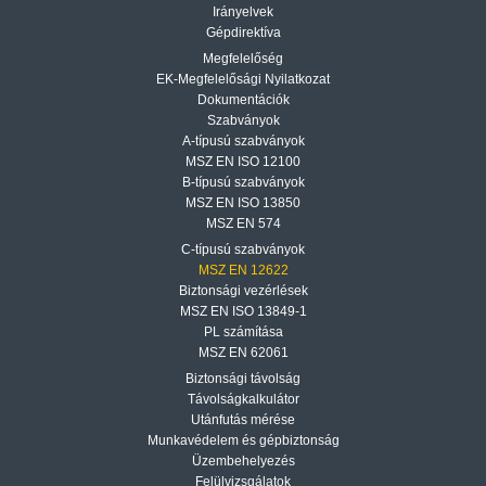
Irányelvek
Gépdirektíva
Megfelelőség
EK-Megfelelősági Nyilatkozat
Dokumentációk
Szabványok
A-típusú szabványok
MSZ EN ISO 12100
B-típusú szabványok
MSZ EN ISO 13850
MSZ EN 574
C-típusú szabványok
MSZ EN 12622
Biztonsági vezérlések
MSZ EN ISO 13849-1
PL számítása
MSZ EN 62061
Biztonsági távolság
Távolságkalkulátor
Utánfutás mérése
Munkavédelem és gépbiztonság
Üzembehelyezés
Felülvizsgálatok