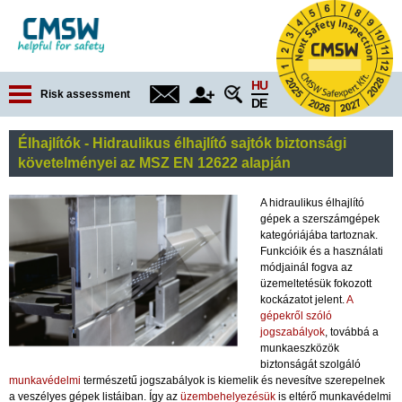
Jump to navigation
HU
Risk assessment
DE
Élhajlítók - Hidraulikus élhajlító sajtók biztonsági
követelményei az MSZ EN 12622 alapján
A hidraulikus élhajlító
gépek a szerszámgépek
kategóriájába tartoznak.
Funkcióik és a használati
módjainál fogva az
üzemeltetésük fokozott
kockázatot jelent.
A
gépekről szóló
jogszabályok
, továbbá a
munkaeszközök
biztonságát szolgáló
munkavédelmi
természetű jogszabályok is kiemelik és nevesítve szerepelnek
a veszélyes gépek listáiban. Így az
üzembehelyezésük
is eltérő munkavédelmi