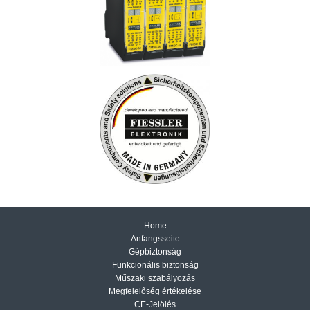
Home
Anfangsseite
Gépbiztonság
Funkcionális biztonság
Műszaki szabályozás
Megfelelőség értékelése
CE-Jelölés