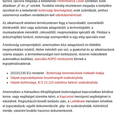
fázisra, opcióra megadja a betartandó
Performance Level
szinteket, ezek
általában „d” és „e” szintek. Továbbá mindig részletesen megadja a beépítési
opciókat és a betartandó
biztonsági távolságokat
, ezek számítását, amihez
valamennyi esetben rendelkezni kell
utánfutásméréssel
.
Az alkalmazott védelem természetesen függ a használattól, üzemeltetői
döntésektől, kézi vagy automata adagolástól, a technológiától, a
munkadarabok méretétől, ciklusidőtől, megmunkálási igénytől stb. Például a
dobozhajlítási funkció, biztonsági szempontból is egy elég speciális eset.
A biztonság szempontjából, amennyiben kézi adagolásról és többféle
megmunkálási módról, illetve méretről van szó, a gyakorlat és az alkalmazások
száma alapján, a termelékenységet nem befolyásoló, lézerrel működtetett
automatikus beállású,
speciális AOPD rendszerek
tűnnek a
legoptimálisabbnak.
2023/1230 EU-rendelet -
Biztonsági berendezések indikatív listája
Gépek jogszabályaival összehangolt szabványlista
Gépek biztonsága, ICS 13.110 számhoz tartozó szabványlista
Amennyiben a hidraulikus élhajlítógépek biztonságával kapcsolatban kérdése
lenne, vagy segítséget szeretne kérni, a
Kapcsolat
menüpont segítségével is
elküldheti. Regisztrációt követő belépés után, a
Letöltések
menüben érhetőek
el jogszabályok, egyéb dokumentációk, gép- és szabványlisták, különböző
minták, valamint további hasznos dokumentumok.