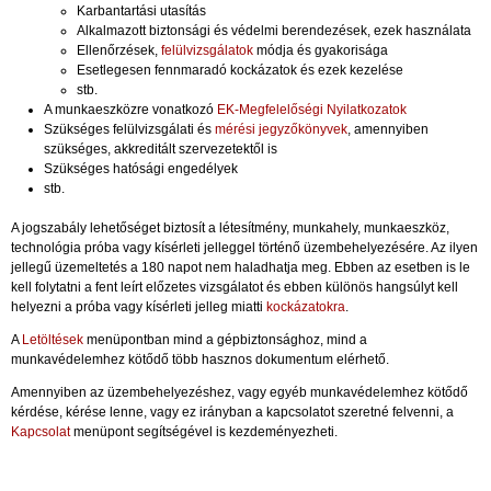
Karbantartási utasítás
Alkalmazott biztonsági és védelmi berendezések, ezek használata
Ellenőrzések,
felülvizsgálatok
módja és gyakorisága
Esetlegesen fennmaradó kockázatok és ezek kezelése
stb.
A munkaeszközre vonatkozó
EK-Megfelelőségi Nyilatkozatok
Szükséges felülvizsgálati és
mérési jegyzőkönyvek
, amennyiben
szükséges, akkreditált szervezetektől is
Szükséges hatósági engedélyek
stb.
A jogszabály lehetőséget biztosít a létesítmény, munkahely, munkaeszköz,
technológia próba vagy kísérleti jelleggel történő üzembehelyezésére. Az ilyen
jellegű üzemeltetés a 180 napot nem haladhatja meg. Ebben az esetben is le
kell folytatni a fent leírt előzetes vizsgálatot és ebben különös hangsúlyt kell
helyezni a próba vagy kísérleti jelleg miatti
kockázatokra
.
A
Letöltések
menüpontban mind a gépbiztonsághoz, mind a
munkavédelemhez kötődő több hasznos dokumentum elérhető.
Amennyiben az üzembehelyezéshez, vagy egyéb munkavédelemhez kötődő
kérdése, kérése lenne, vagy ez irányban a kapcsolatot szeretné felvenni, a
Kapcsolat
menüpont segítségével is kezdeményezheti.