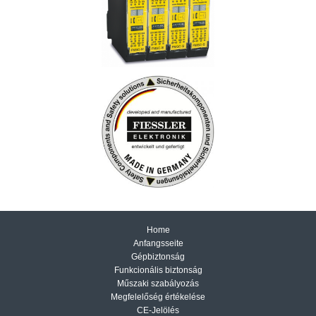
Home
Anfangsseite
Gépbiztonság
Funkcionális biztonság
Műszaki szabályozás
Megfelelőség értékelése
CE-Jelölés