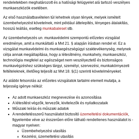
rendeletekben meghatározott és a hatósági felügyelet alá tartozó veszélyes
munkaeszközök esetében.
Az első használatbavételen túl lehetnek olyan tények, melyek ismételt
üzembehelyezést követelnek, mint például áttelepítés, lényeges átalakítás,
hosszú leállás, esetleg
munkabaleset
stb.
Az üzembehelyezés un. munkavédelmi szempontú előzetes vizsgálat
eredménye, amit a munkáltató a Mvt 21. § alapján írásban rendel el. Ez a
vizsgálat munkavédelmi és munkaegészségügyi szaktevékenység, melynek
célja annak megállapítása, hogy a létesítmény, munkahely, munkaeszköz,
technológia megfelel az egészséget nem veszélyeztető és biztonságos
munkavégzéshez szükséges tárgyi, személyi, szervezési, munkakörnyezeti
feltételeknek, illetőleg teljesíti az Mvt 18. §(1) szerinti követelményeket.
Az alábbi felsorolás az előzetes vizsgálatok tartalmi elemeit mutatja, a
teljesség igénye nélkül:
Az adott munkaeszköz megnevezése és azonosítása
A létesítést végzők, tervezők, kivitelezők és nyilatkozataik
Műszaki leírás és műszaki adatok
A rendeltetésszerű használatot biztosító
üzemeltetési dokumentációk
,
figyelembe véve az ésszerűen előre látható rendellenes használatot is -
magyar nyelven:
Üzembehelyezési utasítás
Kezelési, üzemeltetési utasítás