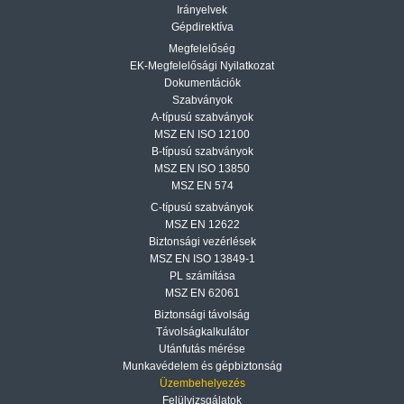
Irányelvek
Gépdirektíva
Megfelelőség
EK-Megfelelősági Nyilatkozat
Dokumentációk
Szabványok
A-típusú szabványok
MSZ EN ISO 12100
B-típusú szabványok
MSZ EN ISO 13850
MSZ EN 574
C-típusú szabványok
MSZ EN 12622
Biztonsági vezérlések
MSZ EN ISO 13849-1
PL számítása
MSZ EN 62061
Biztonsági távolság
Távolságkalkulátor
Utánfutás mérése
Munkavédelem és gépbiztonság
Üzembehelyezés
Felülvizsgálatok