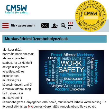
Jump to navigation
HU
Risk assessment
DE
Munkavédelmi üzembehelyezések
Munkaeszközt
használatba venni csak
abban az esetben
szabad, ha az kielégíti
az egészséget nem
veszélyeztető és
biztonságos
munkavégzés
követelményeit, amiről
a munkáltatónak meg
kell győződni. A
munkavédelmi
üzembehelyezés lényegében erről szóló, munkáltatót terhelő kötelezettség. Ez
törvényi előírás, az
Mvt
-ben és végrehajtási rendeletében, illetve egyéb