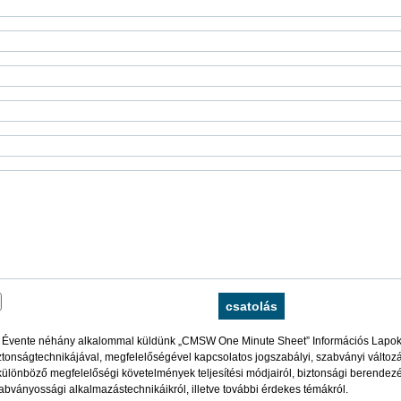
Évente néhány alkalommal küldünk „CMSW One Minute Sheet” Információs Lapok
ztonságtechnikájával, megfelelőségével kapcsolatos jogszabályi, szabványi változás
különböző megfelelőségi követelmények teljesítési módjairól, biztonsági berendez
abványossági alkalmazástechnikáikról, illetve további érdekes témákról.