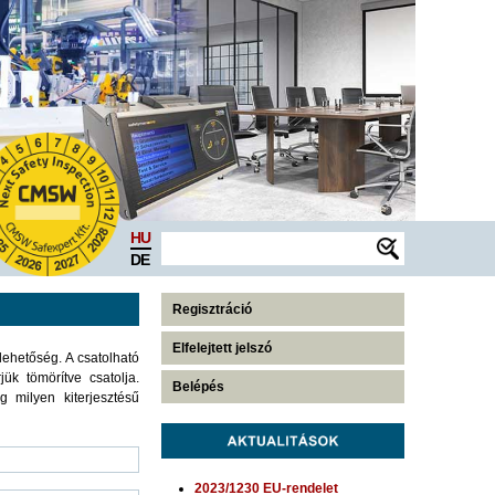
HU
DE
Regisztráció
Elfelejtett jelszó
lehetőség. A csatolható
k tömörítve csatolja.
Belépés
 milyen kiterjesztésű
2023/1230 EU-rendelet