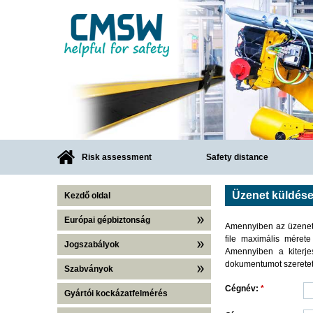
Risk assessment
Safety distance
Üzenet küldés
Kezdő oldal
Európai gépbiztonság
Amennyiben az üzenette
file maximális méret
Jogszabályok
Amennyiben a kiterje
dokumentumot szeretett
Szabványok
Cégnév:
*
Gyártói kockázatfelmérés