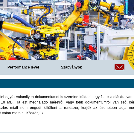
Jump to navigation
Performance level
Szabványok
e
l együtt valamilyen dokumentumot is szeretne küldeni, egy file csatolására van 
e 10 MB. Ha ezt meghaladó méretről, vagy több dokumentumról van szó, kérjü
sztés miatt nem engedi feltölteni a rendszer, kérjük az üzenetben adja meg
 volna csatolni. Köszönjük!