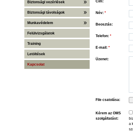
Cím:
Biztonsági vezérlések
Biztonsági távolságok
Név:
*
Munkavédelem
Beosztás:
Felülvizsgálatok
Telefon:
*
Training
E-mail:
*
Letöltések
Üzenet:
Kapcsolat
File csatolása:
Kérem az OMS
szolgáltatást:
bi
a 
sz