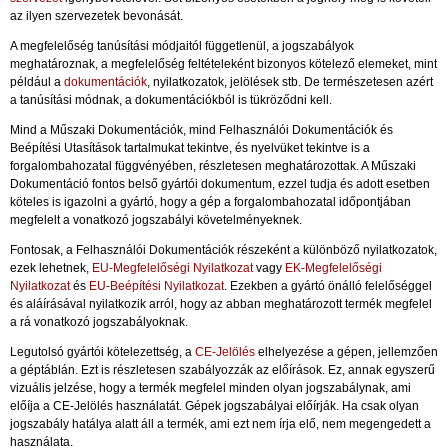
az ilyen szervezetek bevonását.
A megfelelőség tanúsítási módjaitól függetlenül, a jogszabályok
meghatároznak, a megfelelőség feltételeként bizonyos kötelező elemeket, mint
például a
dokumentációk
, nyilatkozatok, jelölések stb. De természetesen azért
a tanúsítási módnak, a dokumentációkból is tükröződni kell.
Mind a Műszaki Dokumentációk, mind Felhasználói Dokumentációk és
Beépítési Utasítások tartalmukat tekintve, és nyelvüket tekintve is a
forgalombahozatal függvényében, részletesen meghatározottak. A Műszaki
Dokumentáció fontos belső gyártói dokumentum, ezzel tudja és adott esetben
köteles is igazolni a gyártó, hogy a gép a forgalombahozatal időpontjában
megfelelt a vonatkozó jogszabályi követelményeknek.
Fontosak, a Felhasználói Dokumentációk részeként a különböző nyilatkozatok,
ezek lehetnek,
EU-Megfelelőségi Nyilatkozat
vagy
EK-Megfelelőségi
Nyilatkozat
és
EU-Beépítési Nyilatkozat
. Ezekben a gyártó önálló felelőséggel
és aláírásával nyilatkozik arról, hogy az abban meghatározott termék megfelel
a rá vonatkozó jogszabályoknak.
Legutolsó gyártói kötelezettség, a
CE-Jelölés
elhelyezése a gépen, jellemzően
a géptáblán. Ezt is részletesen szabályozzák az előírások. Ez, annak egyszerű
vizuális jelzése, hogy a termék megfelel minden olyan jogszabálynak, ami
előíja a CE-Jelölés használatát. Gépek jogszabályai előírják. Ha csak olyan
jogszabály hatálya alatt áll a termék, ami ezt nem írja elő, nem megengedett a
használata.