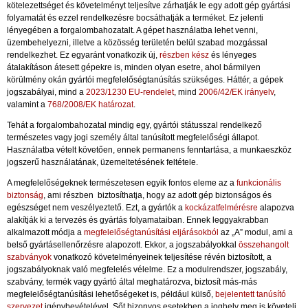
kötelezettséget és követelményt teljesítve zárhatják le egy adott gép gyártási
folyamatát és ezzel rendelkezésre bocsáthatják a terméket. Ez jelenti
lényegében a forgalombahozatalt. A gépet használatba lehet venni,
üzembehelyezni, illetve a közösség területén belül szabad mozgással
rendelkezhet. Ez egyaránt vonatkozik új,
részben kész
és lényeges
átalakításon átesett gépekre is, minden olyan esetre, ahol bármilyen
körülmény okán gyártói megfelelőségtanúsítás szükséges. Háttér, a gépek
jogszabályai, mind a
2023/1230 EU-rendelet
, mind
2006/42/EK irányelv
,
valamint a
768/2008/EK határozat
.
Tehát a forgalombahozatal mindig egy, gyártói státusszal rendelkező
természetes vagy jogi személy által tanúsított megfelelőségi állapot.
Használatba vételt követően, ennek permanens fenntartása, a munkaeszköz
jogszerű használatának, üzemeltetésének feltétele.
A megfelelőségeknek természetesen egyik fontos eleme az a
funkcionális
biztonság
, ami részben biztosíthatja, hogy az adott gép biztonságos és
egészséget nem veszélyeztető. Ezt, a gyártók a
kockázatfelmérésre
alapozva
alakítják ki a tervezés és gyártás folyamataiban. Ennek leggyakrabban
alkalmazott módja a
megfelelőségtanúsítási eljárásokból
az „A” modul, ami a
belső gyártásellenőrzésre alapozott. Ekkor, a jogszabályokkal
összehangolt
szabványok
vonatkozó követelményeinek teljesítése révén biztosított, a
jogszabályoknak való megfelelés vélelme. Ez a modulrendszer, jogszabály,
szabvány, termék vagy gyártó által meghatározva, biztosít más-más
megfelelőségtanúsítási lehetőségeket is, például külső,
bejelentett tanúsító
szervezet
igénybevételével. Sőt bizonyos esetekben a joghely meg is követeli