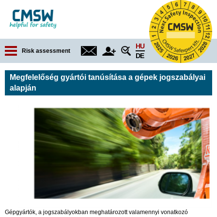
Jump to navigation
HU
Risk assessment
DE
Megfelelőség gyártói tanúsítása a gépek jogszabályai
alapján
Gépgyártók, a jogszabályokban meghatározott valamennyi vonatkozó