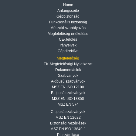
Home
Anfangsseite
Gépbiztonság
Funkcionális biztonság
Műszaki szabályozás
Megfelelőség értékelése
CE-Jelölés
Irányelvek
Gépdirektíva
Megfelelőség
EK-Megfelelősági Nyilatkozat
Dokumentációk
Szabványok
A-típusú szabványok
MSZ EN ISO 12100
B-típusú szabványok
MSZ EN ISO 13850
MSZ EN 574
C-típusú szabványok
MSZ EN 12622
Biztonsági vezérlések
MSZ EN ISO 13849-1
PL számítása