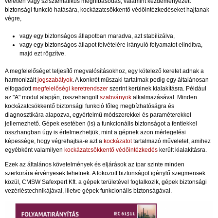
véletlen vagy szisztematikus meghibásodás, valamint kezdeményezett
biztonsági funkció hatására, kockázatcsökkentő védőintézkedéseket hajtanak
végre,
vagy egy biztonságos állapotban maradva, azt stabilizálva,
vagy egy biztonságos állapot felvételére irányuló folyamatot elindítva,
majd ezt rögzítve.
A megfelelőséget teljesítő megvalósításokhoz, egy kötelező keretet adnak a
harmonizált
jogszabályok
. A konkrét műszaki tartalmak pedig egy általánosan
elfogadott
megfelelőségi keretrendszer
szerint kerülnek kialakításra. Például
az "A" modul alapján, összehangolt
szabványok
alkalmazásával. Minden
kockázatcsökkentő biztonsági funkció főleg megbízhatóságra és
diagnosztikára alapozva, egyértelmű módszerekkel és paraméterekkel
jellemezhető. Gépek esetében (is) a funkcionális biztonságot a fentiekkel
összhangban úgy is értelmezhetjük, mint a gépnek azon mérlegelési
képessége, hogy végrehajtsa-e azt a
kockázatot
tartalmazó műveletet, amihez
egyébként valamilyen
kockázatcsökkentő védőintézkedés
került kialakításra.
Ezek az általános követelmények és eljárások az ipar szinte minden
szerkorára érvényesek lehetnek. A fokozott biztonságot igénylő szegmensek
közül, CMSW Safexpert Kft. a gépek területével foglalkozik, gépek biztonsági
vezérléstechnikájával, illetve gépek funkcionális biztonságával.