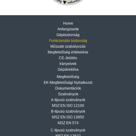
Home
Anfangsseite
Gépbiztonság
Funkcionális biztonság
Műszaki szabályozás
Megfelelőség értékelése
CE-Jelölés
Irányelvek
Gépdirektíva
Megfelelőség
EK-Megfelelősági Nyilatkozat
Dokumentációk
Szabványok
A-típusú szabványok
MSZ EN ISO 12100
B-típusú szabványok
MSZ EN ISO 13850
MSZ EN 574
C-típusú szabványok