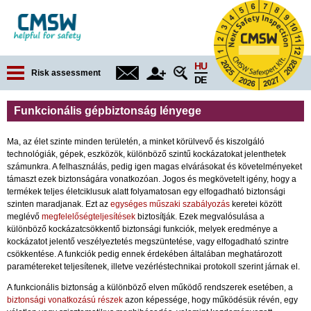
Jump to navigation
HU
Risk assessment
DE
Funkcionális gépbiztonság lényege
Ma, az élet szinte minden területén, a minket körülvevő és kiszolgáló
technológiák, gépek, eszközök, különböző szintű kockázatokat jelenthetek
számunkra. A felhasználás, pedig igen magas elvárásokat és követelményeket
támaszt ezek biztonságára vonatkozóan. Jogos és megkövetelt igény, hogy a
termékek teljes életciklusuk alatt folyamatosan egy elfogadható biztonsági
szinten maradjanak. Ezt az
egységes műszaki szabályozás
keretei között
meglévő
megfelelőségteljesítések
biztosítják. Ezek megvalósulása a
különböző kockázatcsökkentő biztonsági funkciók, melyek eredménye a
kockázatot jelentő veszélyeztetés megszüntetése, vagy elfogadható szintre
csökkentése. A funkciók pedig ennek érdekében általában meghatározott
paramétereket teljesítenek, illetve vezérléstechnikai protokoll szerint járnak el.
A funkcionális biztonság a különböző elven működő rendszerek esetében, a
biztonsági vonatkozású részek
azon képessége, hogy működésük révén, egy